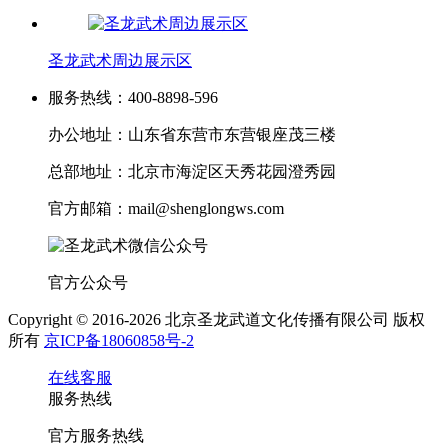
圣龙武术周边展示区
服务热线：400-8898-596
办公地址：山东省东营市东营银座茂三楼
总部地址：北京市海淀区天秀花园澄秀园
官方邮箱：mail@shenglongws.com
官方公众号
Copyright © 2016-2026 北京圣龙武道文化传播有限公司 版权
所有
京ICP备18060858号-2
在线客服
服务热线
官方服务热线