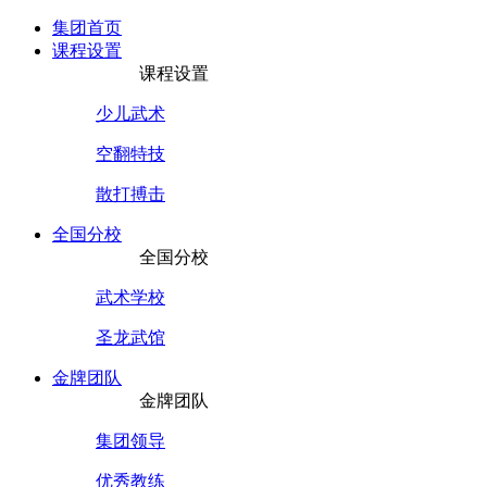
集团首页
课程设置
课程设置
少儿武术
空翻特技
散打搏击
全国分校
全国分校
武术学校
圣龙武馆
金牌团队
金牌团队
集团领导
优秀教练