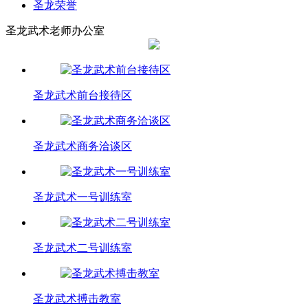
圣龙荣誉
圣龙武术老师办公室
圣龙武术前台接待区
圣龙武术商务洽谈区
圣龙武术一号训练室
圣龙武术二号训练室
圣龙武术搏击教室